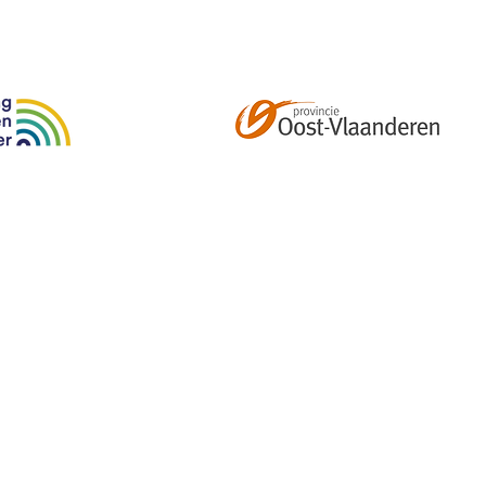
Abonneer je op onze tweemaandelijkse nieuwsbrief e
kalender, nieuwtjes en meer!
Email
*