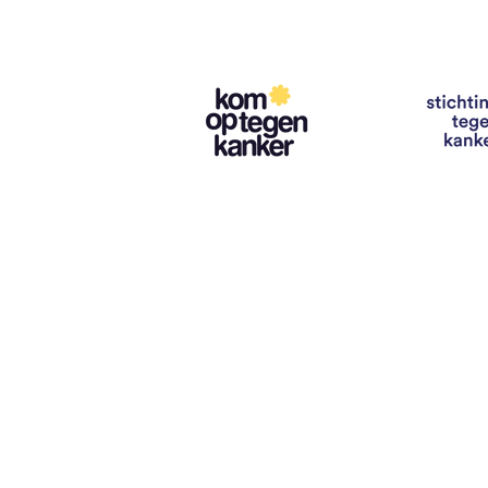
Contact
info@vzwhuysenestelt.be
+32 470 10 54 36
www.vzwhuysenestelt.be
Roze 150, 9900 Eeklo