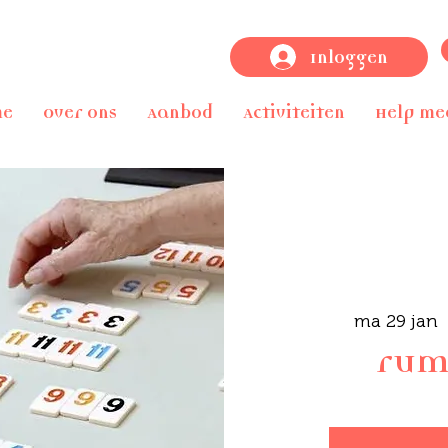
Inloggen
me
Over ons
Aanbod
Activiteiten
Help me
ma 29 jan
  
rum