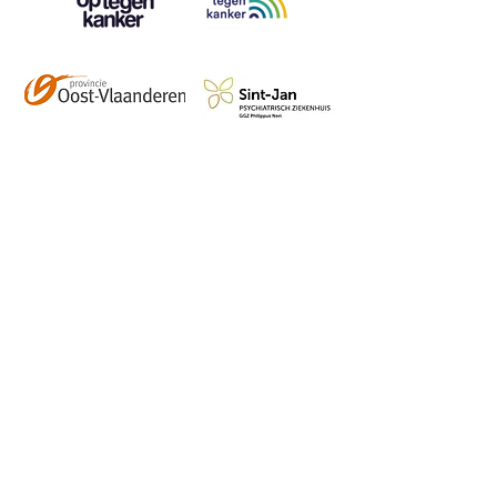
Contact
info@vzwhuysenestelt.be
+32 470 10 54 36
www.vzwhuysenestelt.be
Roze 150, 9900 Eeklo
Abonneer je op onze 
tweemaandelijkse nieuwsbrief 