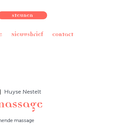
Steunen
e
Nieuwsbrief
Contact
|  
Huyse Nestelt
massage
nende massage