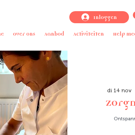
Inloggen
me
Over ons
Aanbod
Activiteiten
Help me
di 14 nov
  
Zorg
Ontspan