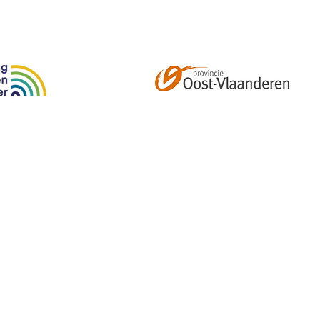
Abonneer je op onze tweemaandelijkse nieuwsbrief e
kalender, nieuwtjes en meer!
Email
*