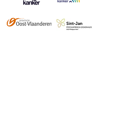
Contact
info@vzwhuysenestelt.be
+32 470 10 54 36
www.vzwhuysenestelt.be
Roze 150, 9900 Eeklo
Abonneer je op onze 
tweemaandelijkse nieuwsbrief 