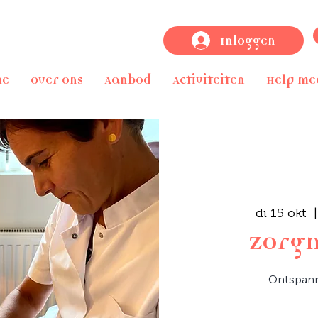
Inloggen
me
Over ons
Aanbod
Activiteiten
Help me
di 15 okt
  |
Zorg
Ontspan