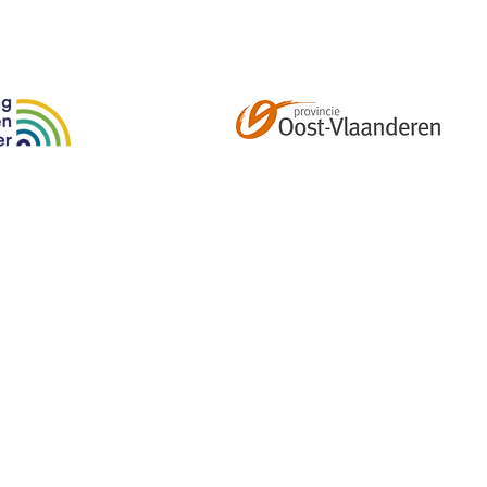
Abonneer je op onze tweemaandelijkse nieuwsbrief e
kalender, nieuwtjes en meer!
Email
*