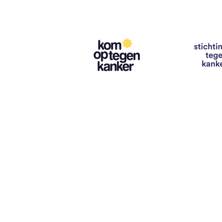
Contact
info@vzwhuysenestelt.be
+32 470 10 54 36
www.vzwhuysenestelt.be
Roze 150, 9900 Eeklo