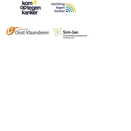
Contact
info@vzwhuysenestelt.be
+32 470 10 54 36
www.vzwhuysenestelt.be
Roze 150, 9900 Eeklo
Abonneer je op onze 