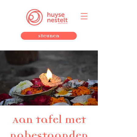
Steunen
Aan tafel met
nabestaanden