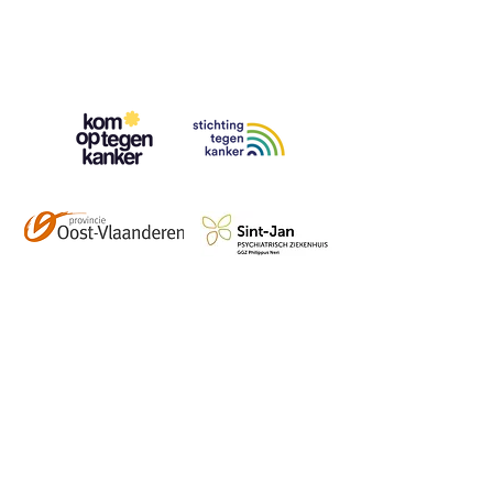
Contact
info@vzwhuysenestelt.be
+32 470 10 54 36
www.vzwhuysenestelt.be