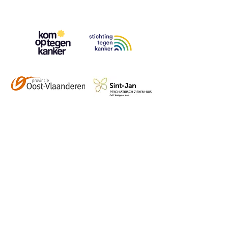
Contact
info@vzwhuysenestelt.be
+32 470 10 54 36
www.vzwhuysenestelt.be
Roze 150, 9900 Eeklo