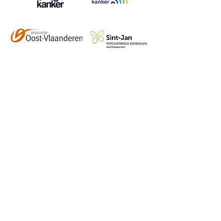
Contact
info@vzwhuysenestelt.be
+32 470 10 54 36
www.vzwhuysenestelt.be
Roze 150, 9900 Eeklo
Abonneer je op onze 
tweemaandelijkse nieuwsbrief 