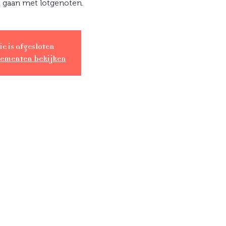
k gaan met lotgenoten.
ie is afgesloten
nementen bekijken