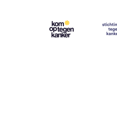
Contact
info@vzwhuysenestelt.be
+32 470 10 54 36
www.vzwhuysenestelt.be
Roze 150, 9900 Eeklo