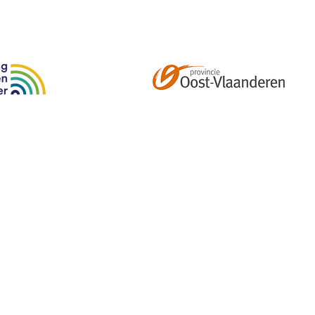
Abonneer je op onze tweemaandelijkse nieuwsbrief e
kalender, nieuwtjes en meer!
Email
*