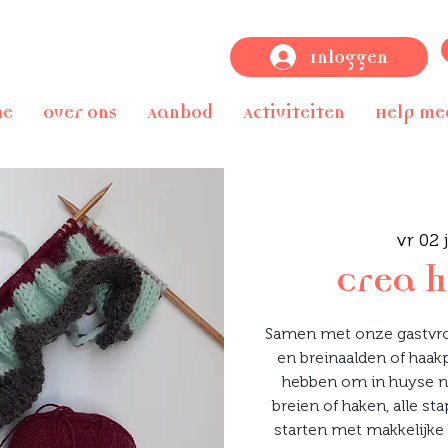
Inloggen
me
Over ons
Aanbod
Activiteiten
Help me
vr 02 
Crea 
Samen met onze gastvro
en breinaalden of haakp
hebben om in huyse n
breien of haken, alle s
starten met makkelijke