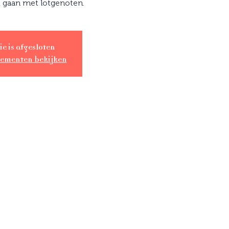
k gaan met lotgenoten.
ie is afgesloten
nementen bekijken