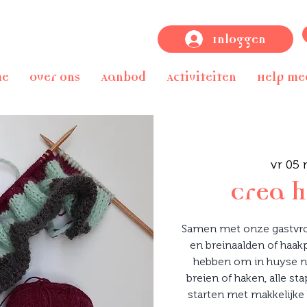
Inloggen
me
Over ons
Aanbod
Activiteiten
Help me
vr 05 
Crea 
Samen met onze gastvro
en breinaalden of haakp
hebben om in huyse n
breien of haken, alle s
starten met makkelijke