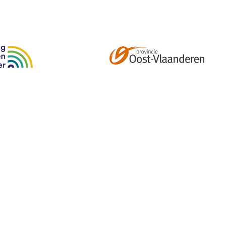
Abonneer je op onze tweemaandelijkse nieuwsbrief e
kalender, nieuwtjes en meer!
Email
*