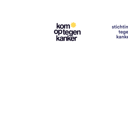
Contact
info@vzwhuysenestelt.be
+32 470 10 54 36
www.vzwhuysenestelt.be
Roze 150, 9900 Eeklo