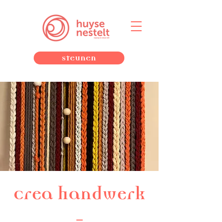
Steunen
Crea handwerk
-