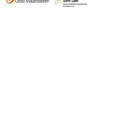
Contact
info@vzwhuysenestelt.be
+32 470 10 54 36
www.vzwhuysenestelt.be
Roze 150, 9900 Eeklo
Abonneer je op onze 
tweemaandelijkse nieuwsbrief 
en blijf op de hoogte van de 
kalender, nieuwtjes en meer!
Email
*