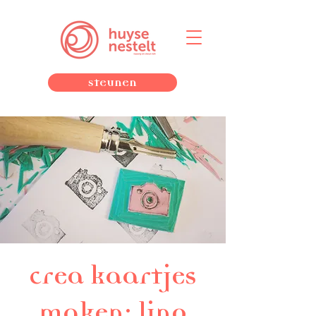
Steunen
crea kaartjes
maken: lino