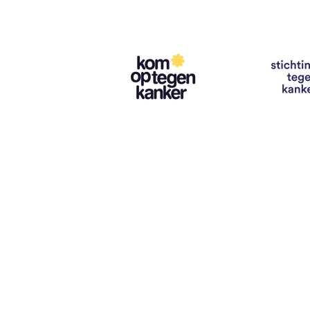
Contact
info@vzwhuysenestelt.be
+32 470 10 54 36
www.vzwhuysenestelt.be
Roze 150, 9900 Eeklo