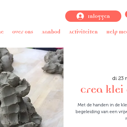
Inloggen
me
Over ons
Aanbod
Activiteiten
Help me
di 23 
Crea klei
Met de handen in de kle
begeleiding van een vrijw