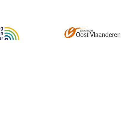
Abonneer je op onze tweemaandelijkse nieuwsbrief e
kalender, nieuwtjes en meer!
Email
*