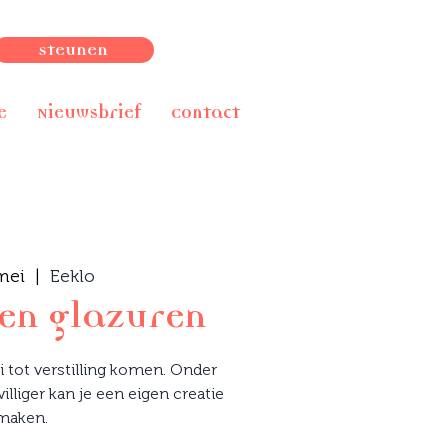
Steunen
e
Nieuwsbrief
Contact
mei
  |  
Eeklo
 en glazuren
i tot verstilling komen. Onder
illiger kan je een eigen creatie
maken.