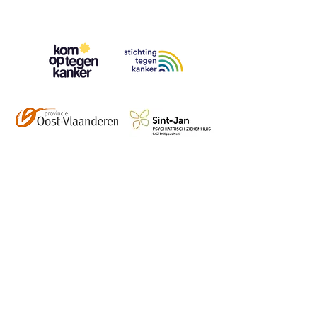
Contact
info@vzwhuysenestelt.be
+32 470 10 54 36
www.vzwhuysenestelt.be
Roze 150, 9900 Eeklo