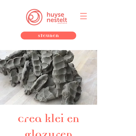
Steunen
Crea klei en
glazuren