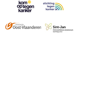
Contact
info@vzwhuysenestelt.be
+32 470 10 54 36
www.vzwhuysenestelt.be
Roze 150, 9900 Eeklo
Abonneer je op onze 