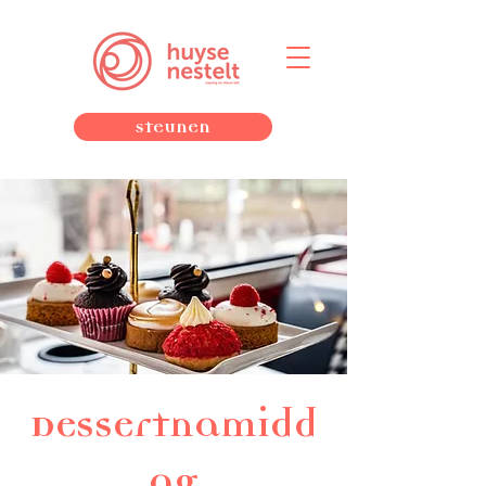
Steunen
Dessertnamidd
ag