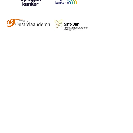
Contact
info@vzwhuysenestelt.be
+32 470 10 54 36
www.vzwhuysenestelt.be
Roze 150, 9900 Eeklo
Abonneer je op onze 
tweemaandelijkse nieuwsbrief 