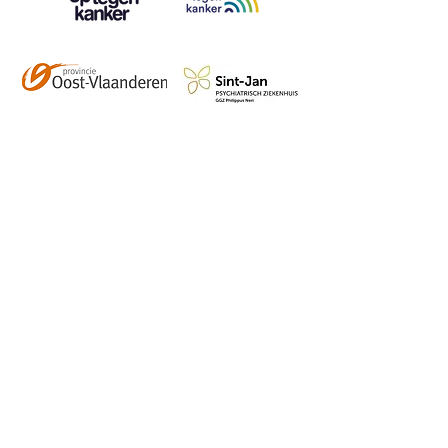
Contact
info@vzwhuysenestelt.be
+32 470 10 54 36
www.vzwhuysenestelt.be
Roze 150, 9900 Eeklo
Abonneer je op onze 
tweemaandelijkse nieuwsbrief 