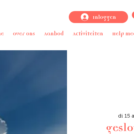
Inloggen
me
Over ons
Aanbod
Activiteiten
Help me
di 15 
geslo