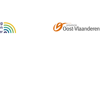
Abonneer je op onze tweemaandelijkse nieuwsbrief e
kalender, nieuwtjes en meer!
Email
*