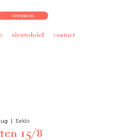
Steunen
e
Nieuwsbrief
Contact
aug
  |  
Eeklo
ten 15/8