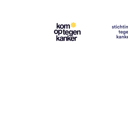
Contact
info@vzwhuysenestelt.be
+32 470 10 54 36
www.vzwhuysenestelt.be
Roze 150, 9900 Eeklo