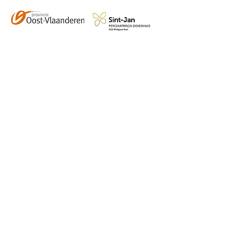
Contact
info@vzwhuysenestelt.be
+32 470 10 54 36
www.vzwhuysenestelt.be
Roze 150, 9900 Eeklo
Abonneer je op onze 
tweemaandelijkse nieuwsbrief 
en blijf op de hoogte van de 
kalender, nieuwtjes en meer!