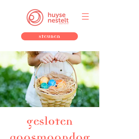
Steunen
gesloten
paasmaandag