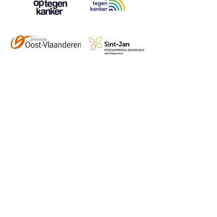
Contact
info@vzwhuysenestelt.be
+32 470 10 54 36
www.vzwhuysenestelt.be
Roze 150, 9900 Eeklo
Abonneer je op onze 
tweemaandelijkse nieuwsbrief 