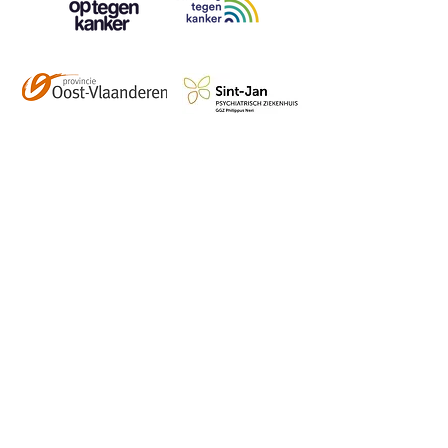
Contact
info@vzwhuysenestelt.be
+32 470 10 54 36
www.vzwhuysenestelt.be
Roze 150, 9900 Eeklo
Abonneer je op onze 
tweemaandelijkse nieuwsbrief 