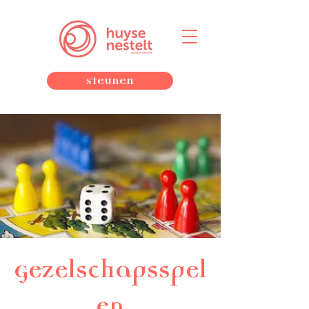
Steunen
Gezelschapsspel
en