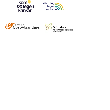
Contact
info@vzwhuysenestelt.be
+32 470 10 54 36
www.vzwhuysenestelt.be
Roze 150, 9900 Eeklo
Abonneer je op onze 