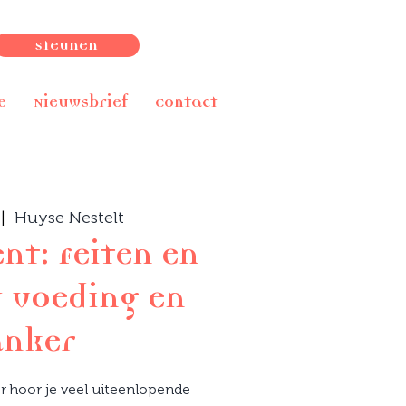
Steunen
e
Nieuwsbrief
Contact
 |  
Huyse Nestelt
t: Feiten en
j voeding en
anker
r hoor je veel uiteenlopende