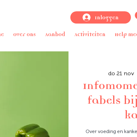
Inloggen
me
Over ons
Aanbod
Activiteiten
Help me
do 21 nov
 
Infomomen
fabels bi
k
Over voeding en kanke