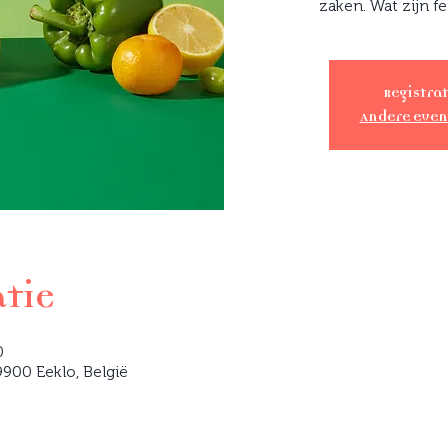
zaken. Wat zijn fe
Registrat
Andere eve
atie
0
900 Eeklo, België