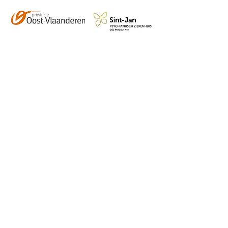
Contact
info@vzwhuysenestelt.be
+32 470 10 54 36
www.vzwhuysenestelt.be
Roze 150, 9900 Eeklo
Abonneer je op onze 
tweemaandelijkse nieuwsbrief 
en blijf op de hoogte van de 
kalender, nieuwtjes en meer!