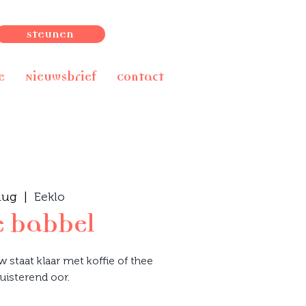
Steunen
e
Nieuwsbrief
Contact
aug
  |  
Eeklo
e babbel
staat klaar met koffie of thee
uisterend oor.