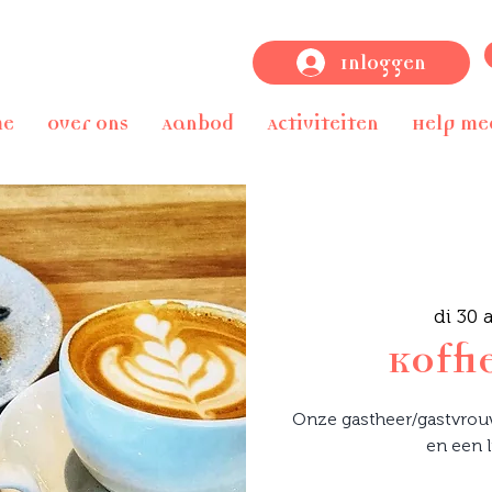
Inloggen
me
Over ons
Aanbod
Activiteiten
Help me
di 30 
Koffi
Onze gastheer/gastvrouw 
en een l