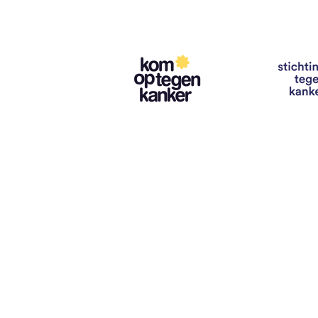
Contact
info@vzwhuysenestelt.be
+32 470 10 54 36
www.vzwhuysenestelt.be
Roze 150, 9900 Eeklo