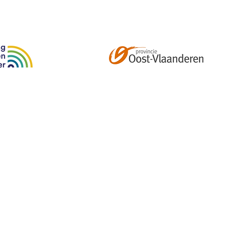
Abonneer je op onze tweemaandelijkse nieuwsbrief e
kalender, nieuwtjes en meer!
Email
*