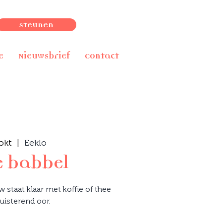
Steunen
e
Nieuwsbrief
Contact
okt
  |  
Eeklo
e babbel
staat klaar met koffie of thee
uisterend oor.