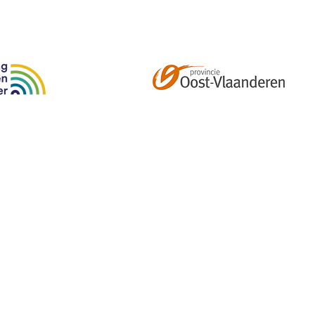
Abonneer je op onze tweemaandelijkse nieuwsbrief e
kalender, nieuwtjes en meer!
Email
*