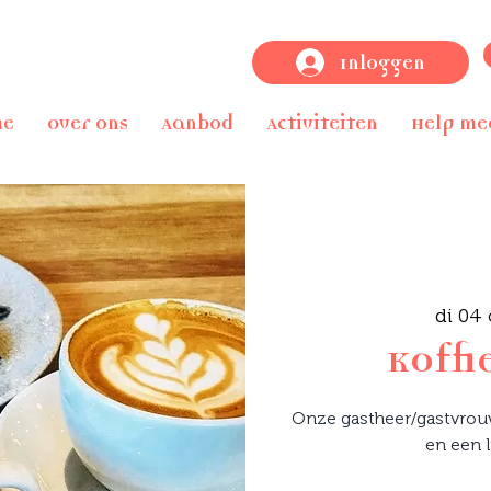
Inloggen
me
Over ons
Aanbod
Activiteiten
Help me
di 04 
Koffi
Onze gastheer/gastvrouw 
en een l