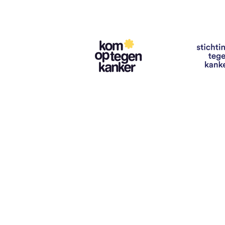
Contact
info@vzwhuysenestelt.be
+32 470 10 54 36
www.vzwhuysenestelt.be
Roze 150, 9900 Eeklo