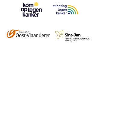
Contact
info@vzwhuysenestelt.be
+32 470 10 54 36
www.vzwhuysenestelt.be
Roze 150, 9900 Eeklo