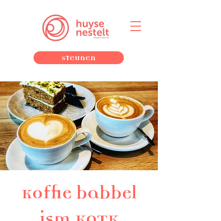
Steunen
Koffie babbel
ism KOTK