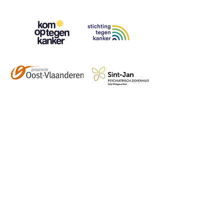
Contact
info@vzwhuysenestelt.be
+32 470 10 54 36
www.vzwhuysenestelt.be
Roze 150, 9900 Eeklo