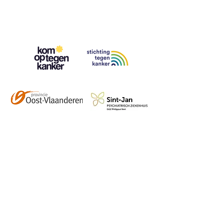
Contact
info@vzwhuysenestelt.be
+32 470 10 54 36
www.vzwhuysenestelt.be