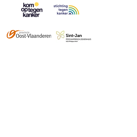
Contact
info@vzwhuysenestelt.be
+32 470 10 54 36
www.vzwhuysenestelt.be
Roze 150, 9900 Eeklo