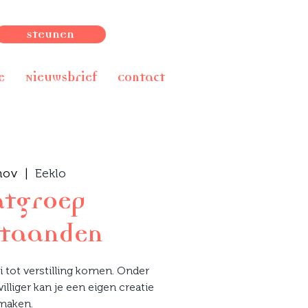
Steunen
e
Nieuwsbrief
Contact
nov
  |  
Eeklo
atgroep
taanden
i tot verstilling komen. Onder
illiger kan je een eigen creatie
maken.