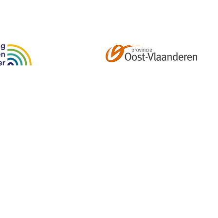
Abonneer je op onze tweemaandelijkse nieuwsbrief e
kalender, nieuwtjes en meer!
Email
*