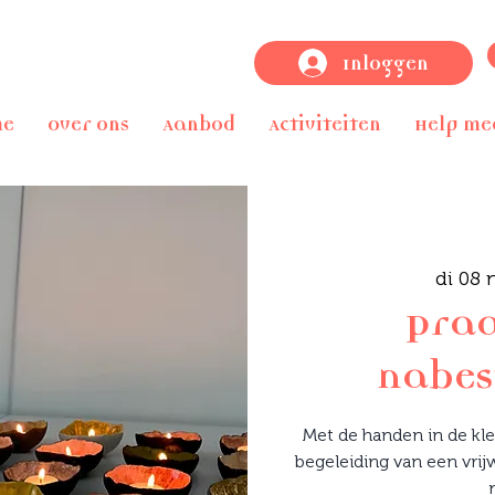
Inloggen
me
Over ons
Aanbod
Activiteiten
Help me
di 08 
Pra
nabes
Met de handen in de kle
begeleiding van een vrijw