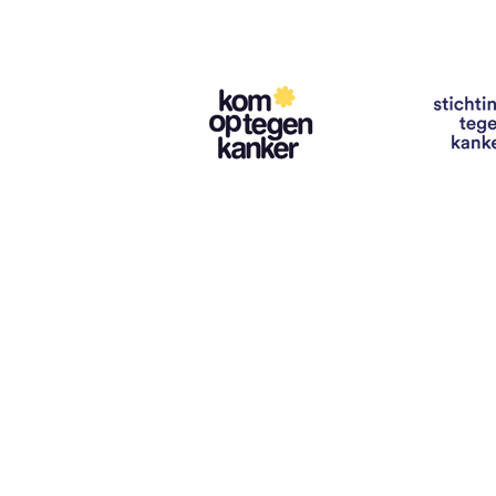
Contact
info@vzwhuysenestelt.be
+32 470 10 54 36
www.vzwhuysenestelt.be
Roze 150, 9900 Eeklo