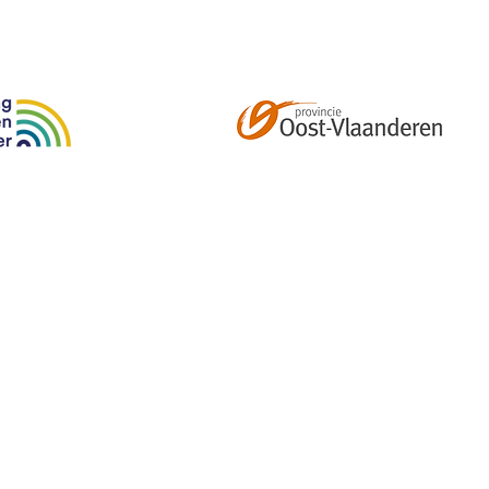
Abonneer je op onze tweemaandelijkse nieuwsbrief e
kalender, nieuwtjes en meer!
Email
*