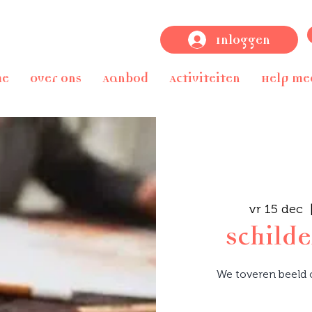
Inloggen
me
Over ons
Aanbod
Activiteiten
Help me
vr 15 dec
  
Schilde
We toveren beeld o