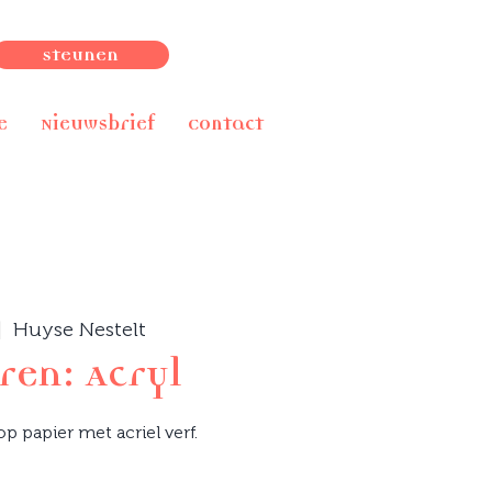
Steunen
e
Nieuwsbrief
Contact
|  
Huyse Nestelt
ren: Acryl
p papier met acriel verf.