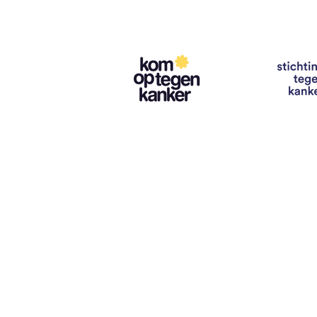
Contact
info@vzwhuysenestelt.be
+32 470 10 54 36
www.vzwhuysenestelt.be
Roze 150, 9900 Eeklo