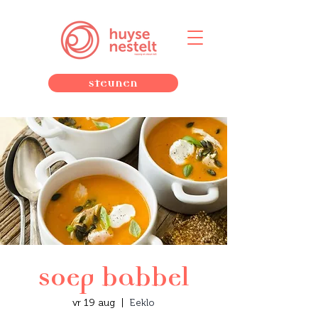
Steunen
Soep babbel
vr 19 aug
  |  
Eeklo