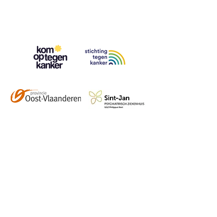
Contact
info@vzwhuysenestelt.be
+32 470 10 54 36
www.vzwhuysenestelt.be