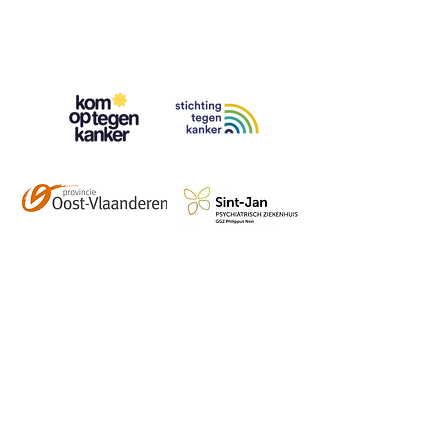
Contact
info@vzwhuysenestelt.be
+32 470 10 54 36
www.vzwhuysenestelt.be