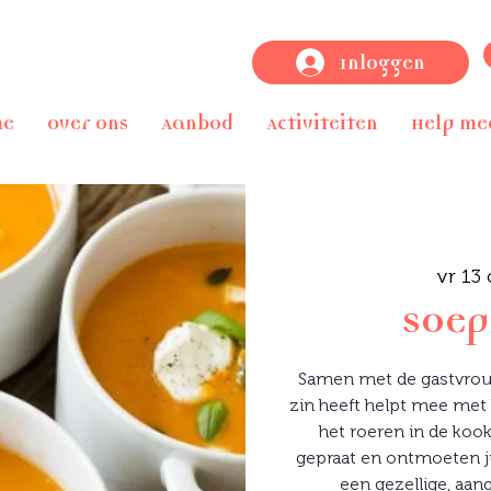
Inloggen
me
Over ons
Aanbod
Activiteiten
Help me
vr 13 
Soe
Samen met de gastvrou
zin heeft helpt mee met 
het roeren in de koo
gepraat en ontmoeten j
een gezellige, aa