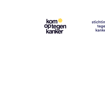
Contact
info@vzwhuysenestelt.be
+32 470 10 54 36
www.vzwhuysenestelt.be
Roze 150, 9900 Eeklo