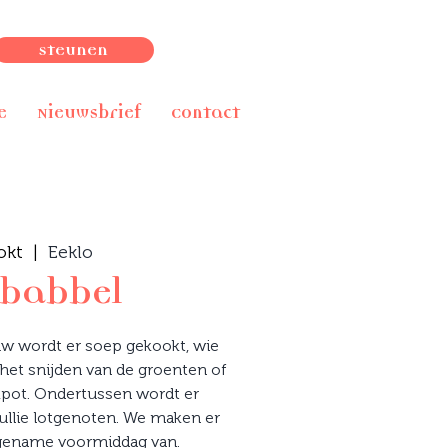
Steunen
e
Nieuwsbrief
Contact
okt
  |  
Eeklo
pbabbel
w wordt er soep gekookt, wie
het snijden van de groenten of
kpot. Ondertussen wordt er
ullie lotgenoten. We maken er
ngename voormiddag van.