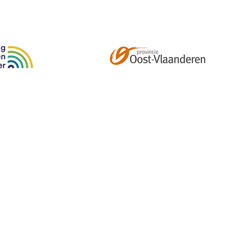
Abonneer je op onze tweemaandelijkse nieuwsbrief e
kalender, nieuwtjes en meer!
Email
*