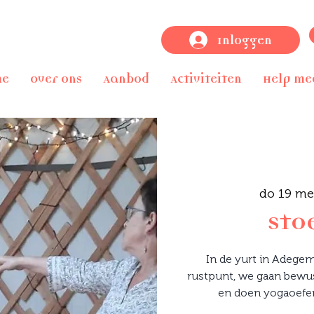
Inloggen
me
Over ons
Aanbod
Activiteiten
Help me
do 19 me
Sto
In de yurt in Adege
rustpunt, we gaan bew