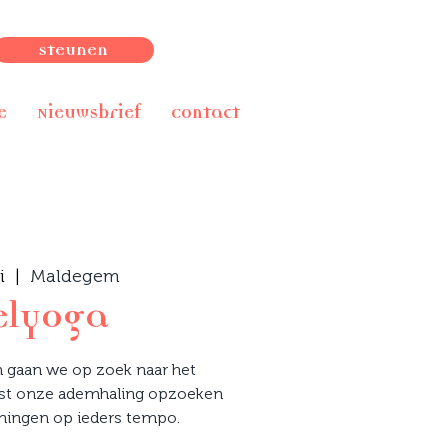
Steunen
e
Nieuwsbrief
Contact
i
  |  
Maldegem
elyoga
m gaan we op zoek naar het
ust onze ademhaling opzoeken