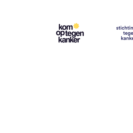
Contact
info@vzwhuysenestelt.be
+32 470 10 54 36
www.vzwhuysenestelt.be
Roze 150, 9900 Eeklo