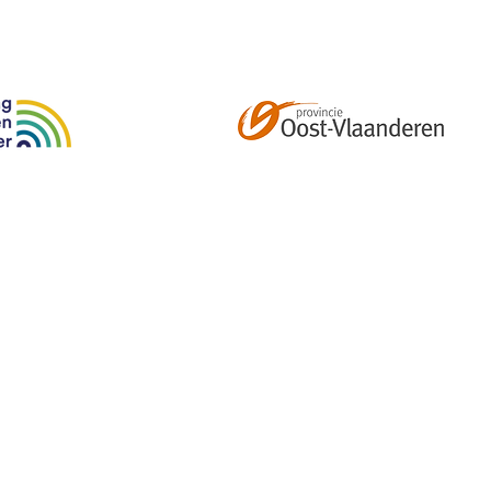
Abonneer je op onze tweemaandelijkse nieuwsbrief e
kalender, nieuwtjes en meer!
Email
*