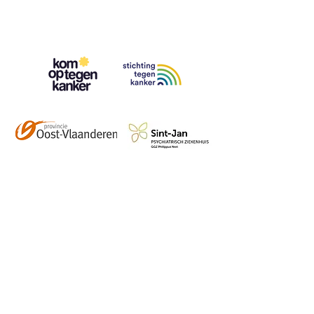
Contact
info@vzwhuysenestelt.be
+32 470 10 54 36
www.vzwhuysenestelt.be
Roze 150, 9900 Eeklo