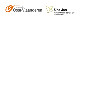
Contact
info@vzwhuysenestelt.be
+32 470 10 54 36
www.vzwhuysenestelt.be
Roze 150, 9900 Eeklo
Abonneer je op onze 
tweemaandelijkse nieuwsbrief 
en blijf op de hoogte van de 
kalender, nieuwtjes en meer!