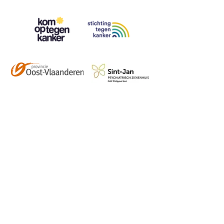
Contact
info@vzwhuysenestelt.be
+32 470 10 54 36
www.vzwhuysenestelt.be
Roze 150, 9900 Eeklo