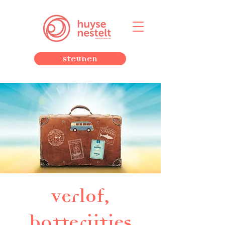
Steunen
Verlof,
batterijtjes