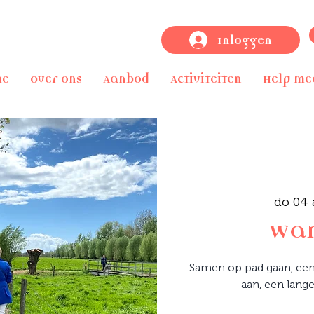
Inloggen
me
Over ons
Aanbod
Activiteiten
Help me
do 04
Wan
Samen op pad gaan, een
aan, een lange