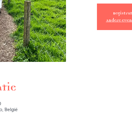
Registrat
Andere eve
atie
0
o, België