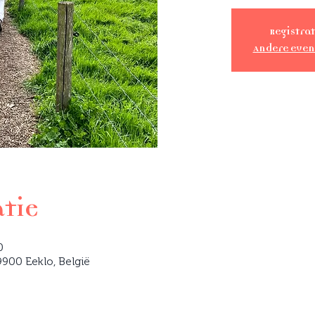
Registrat
Andere eve
atie
0
900 Eeklo, België