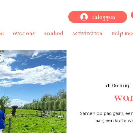
Inloggen
me
Over ons
Aanbod
Activiteiten
Help me
di 06 aug
  
Wan
Samen op pad gaan, een
aan, een korte w