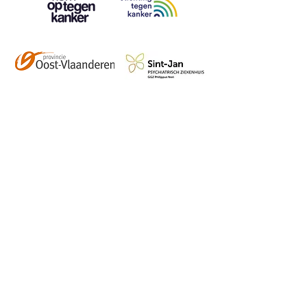
Contact
info@vzwhuysenestelt.be
+32 470 10 54 36
www.vzwhuysenestelt.be
Roze 150, 9900 Eeklo
Abonneer je op onze 