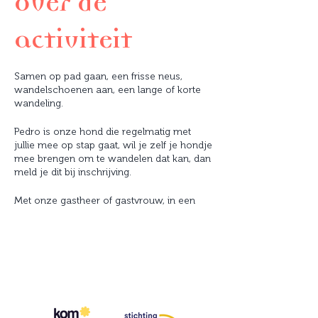
Over de
activiteit
Samen op pad gaan, een frisse neus,
wandelschoenen aan, een lange of korte
wandeling.
Pedro is onze hond die regelmatig met
jullie mee op stap gaat, wil je zelf je hondje
mee brengen om te wandelen dat kan, dan
meld je dit bij inschrijving.
Met onze gastheer of gastvrouw, in een
klein groepje of één op één gaan we op
een rustig tempo een wandeling doen van
ongeveer een uur. Samen genieten van het
moment en nadien in huyse nestelt nog
een drankje en een praatje maken Onze
gastvrouwen en -heren ontvangen jullie
graag.