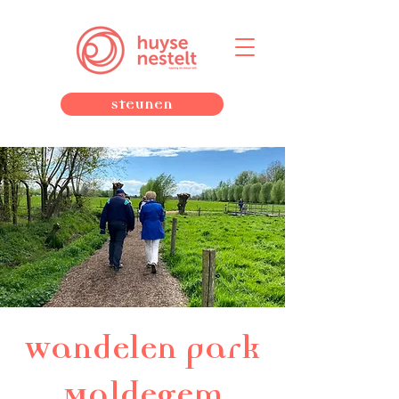
Steunen
Wandelen park
Maldegem