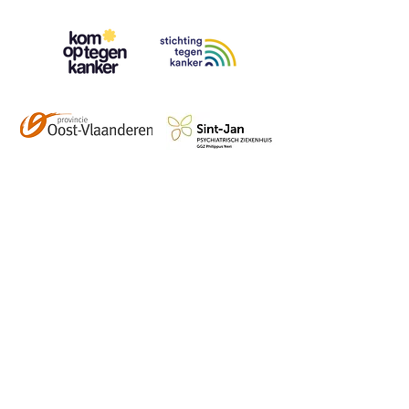
Contact
info@vzwhuysenestelt.be
+32 470 10 54 36
www.vzwhuysenestelt.be
Roze 150, 9900 Eeklo