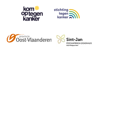
Contact
info@vzwhuysenestelt.be
+32 470 10 54 36
www.vzwhuysenestelt.be
Roze 150, 9900 Eeklo