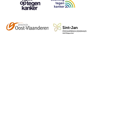
Contact
info@vzwhuysenestelt.be
+32 470 10 54 36
www.vzwhuysenestelt.be
Roze 150, 9900 Eeklo
Abonneer je op onze 