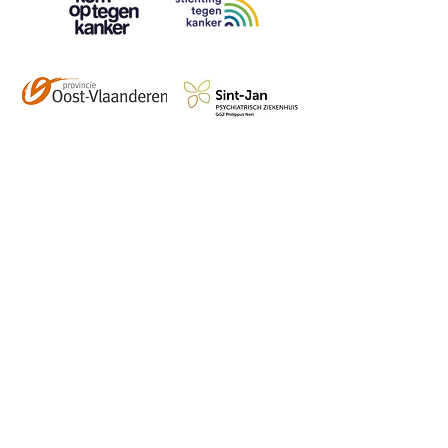
Contact
info@vzwhuysenestelt.be
+32 470 10 54 36
www.vzwhuysenestelt.be
Roze 150, 9900 Eeklo
Abonneer je op onze 