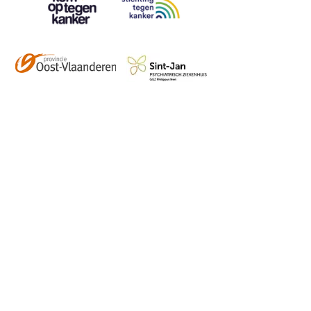
Contact
info@vzwhuysenestelt.be
+32 470 10 54 36
www.vzwhuysenestelt.be
Roze 150, 9900 Eeklo
Abonneer je op onze 