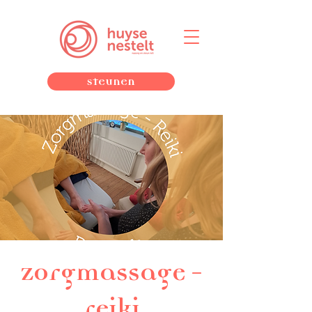
Steunen
Zorgmassage -
reiki