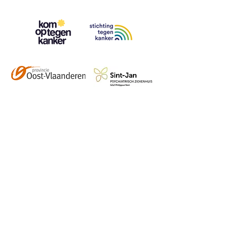
Contact
info@vzwhuysenestelt.be
+32 470 10 54 36
www.vzwhuysenestelt.be
Roze 150, 9900 Eeklo