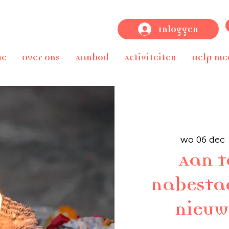
Inloggen
me
Over ons
Aanbod
Activiteiten
Help me
wo 06 dec
 
Aan t
nabesta
nieuw