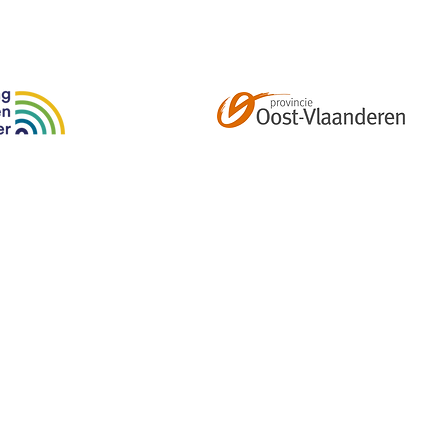
Abonneer je op onze tweemaandelijkse nieuwsbrief e
kalender, nieuwtjes en meer!
Email
*