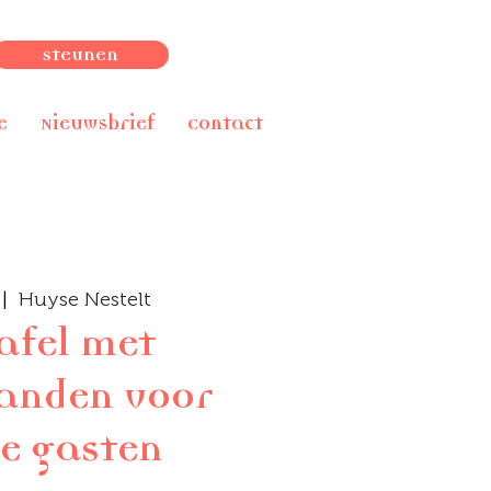
Steunen
e
Nieuwsbrief
Contact
 |  
Huyse Nestelt
afel met
anden voor
e gasten