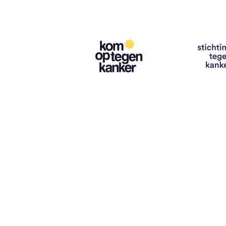
Contact
info@vzwhuysenestelt.be
+32 470 10 54 36
www.vzwhuysenestelt.be
Roze 150, 9900 Eeklo